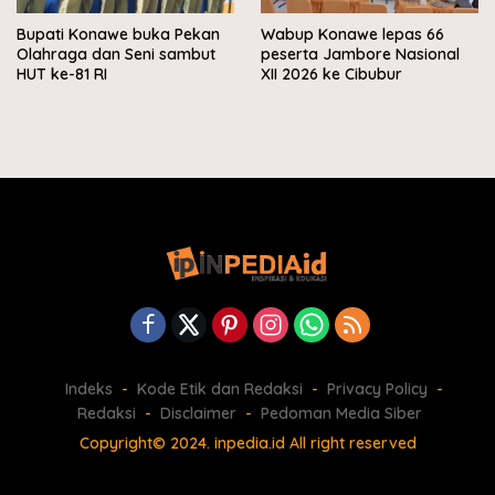
Bupati Konawe buka Pekan
Wabup Konawe lepas 66
Olahraga dan Seni sambut
peserta Jambore Nasional
HUT ke-81 RI
XII 2026 ke Cibubur
Indeks
Kode Etik dan Redaksi
Privacy Policy
Redaksi
Disclaimer
Pedoman Media Siber
Copyright© 2024. inpedia.id All right reserved