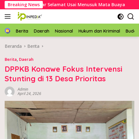
Langsung
ek Asal Mubar Selamat Usai Menusuk Mata Buaya
Breaking News
Kapol
ke
konten
Home
Berita
Daerah
Nasional
Hukum dan Kriminal
Buda
Beranda
Berita
Berita
,
Daerah
DPPKB Konawe Fokus Intervensi
Stunting di 13 Desa Prioritas
Admin
April 24, 2026