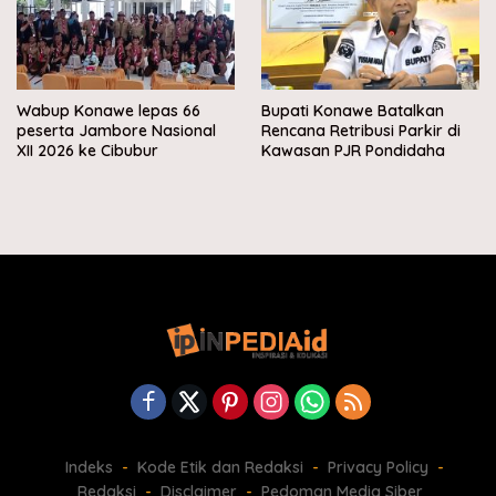
Wabup Konawe lepas 66
Bupati Konawe Batalkan
peserta Jambore Nasional
Rencana Retribusi Parkir di
XII 2026 ke Cibubur
Kawasan PJR Pondidaha
Indeks
Kode Etik dan Redaksi
Privacy Policy
Redaksi
Disclaimer
Pedoman Media Siber