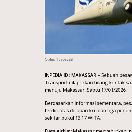
Oplus_16908288
INPEDIA.ID
:
MAKASSAR
– Sebuah pesawa
Transport dilaporkan hilang kontak s
menuju Makassar, Sabtu 17/01/2026.
Berdasarkan informasi sementara, pes
terdiri atas delapan kru dan tiga pen
sekitar pukul 13.17 WITA.
Data AirNav Makassar menyebutkan, pe