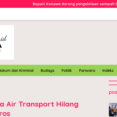
Bupati Konawe dorong pengelolaan sampah berbasis ekonomi s
Hukum dan Kriminal
Budaya
Politik
Pariwara
Indeks
pos
a Air Transport Hilang
ros