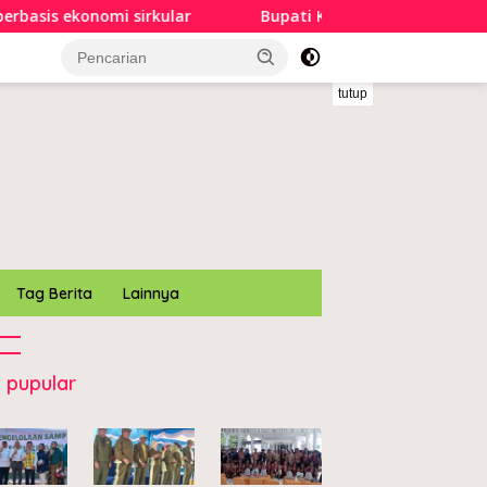
irkular
Bupati Konawe buka Pekan Olahraga dan Seni 
tutup
Tag Berita
Lainnya
 pupular