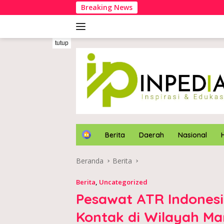
Langsung
Breaking News
ke
konten
tutup
H
Berita
Daerah
Nasional
o
m
Beranda
Berita
e
Berita
,
Uncategorized
Pesawat ATR Indonesi
Kontak di Wilayah Ma