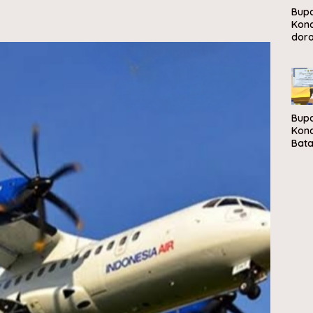
Bupa
Kon
dor
peng
sam
berb
eko
sirk
Bupa
Kon
Bata
Ren
Retr
Park
Kaw
Pon