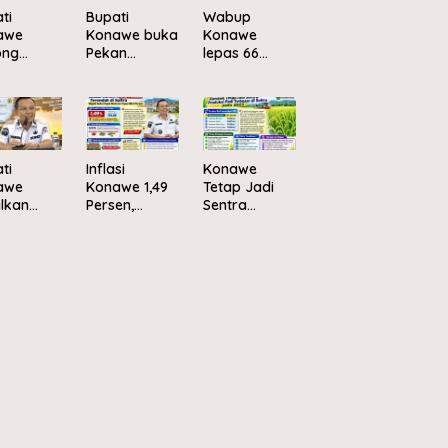
ti
Bupati
Wabup
awe
Konawe buka
Konawe
ong
Pekan
lepas 66
elolaan
Olahraga
peserta
pah
dan Seni
Jambore
asis
sambut HUT
Nasional XII
nomi
ke-81 RI
2026 ke
ular
Cibubur
ti
Inflasi
Konawe
awe
Konawe 1,49
Tetap Jadi
lkan
Persen,
Sentra
cana
Terendah di
Produksi Padi
ibusi
Sultral
Terbesar di
ir di
Sultra pada
asan PJR
Awal 2025
didaha