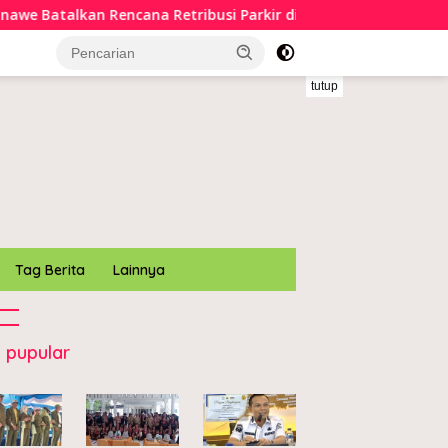
 Batalkan Rencana Retribusi Parkir di Kawasan PJR Pondidaha
tutup
Tag Berita
Lainnya
 pupular