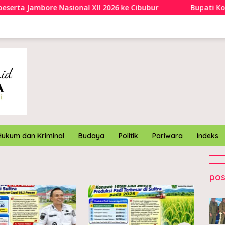
a Jambore Nasional XII 2026 ke Cibubur
Bupati Konawe
Hukum dan Kriminal
Budaya
Politik
Pariwara
Indeks
pos