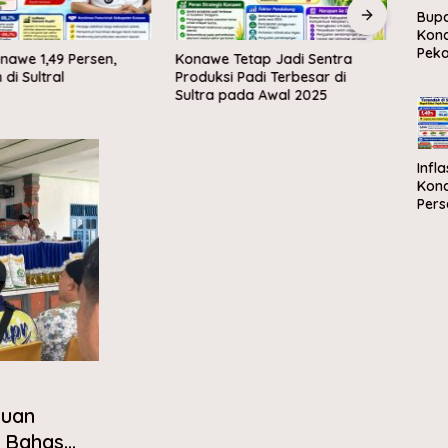
Bupa
Kon
Pek
onawe 1,49 Persen,
Konawe Tetap Jadi Sentra
Demi
Ola
di Sultral
Produksi Padi Terbesar di
Praju
dan 
Sultra pada Awal 2025
Ekst
sam
Pelur
ke-8
Infla
Kona
Pers
Tere
Sultr
muan
, Bahas