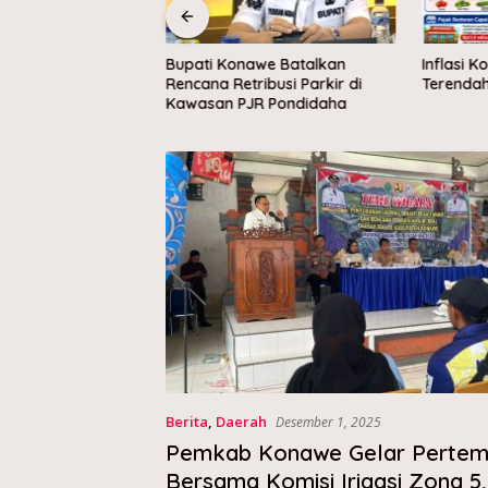
we lepas 66
Bupati Konawe Batalkan
Inflasi K
bore Nasional XII
Rencana Retribusi Parkir di
Terendah 
ubur
Kawasan PJR Pondidaha
Berita
,
Daerah
Desember 1, 2025
Pemkab Konawe Gelar Perte
Bersama Komisi Irigasi Zona 5