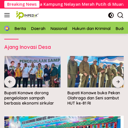
Langsung
kan batu pertama Kampung Nelayan Merah Putih di Muara Sa
Breaking News
ke
konten
Home
Berita
Daerah
Nasional
Hukum dan Kriminal
Buda
Ajang Inovasi Desa
Bupati Konawe dorong
Bupati Konawe buka Pekan
pengelolaan sampah
Olahraga dan Seni sambut
berbasis ekonomi sirkular
HUT ke-81 RI