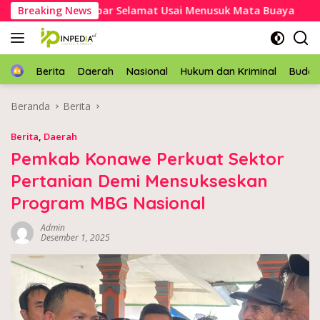
Langsung
Kakek Asal Mubar Selamat Usai Menusuk Mata Buaya
Breaking News
Ka
ke
konten
Home
Berita
Daerah
Nasional
Hukum dan Kriminal
Buda
Beranda
Berita
Berita
,
Daerah
Pemkab Konawe Perkuat Sektor
Pertanian Demi Mensukseskan
Program MBG Nasional
Admin
Desember 1, 2025