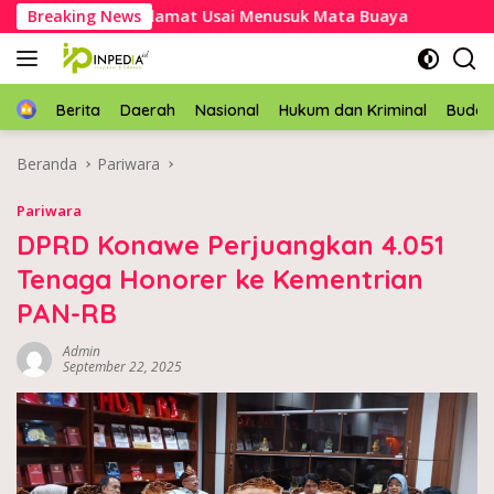
Langsung
l Mubar Selamat Usai Menusuk Mata Buaya
Breaking News
Kapolres Ko
ke
konten
Home
Berita
Daerah
Nasional
Hukum dan Kriminal
Buda
Beranda
Pariwara
Pariwara
DPRD Konawe Perjuangkan 4.051
Tenaga Honorer ke Kementrian
PAN-RB
Admin
September 22, 2025