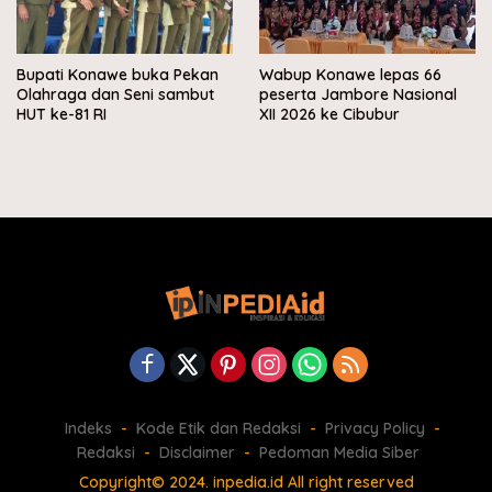
Bupati Konawe buka Pekan
Wabup Konawe lepas 66
Olahraga dan Seni sambut
peserta Jambore Nasional
HUT ke-81 RI
XII 2026 ke Cibubur
Indeks
Kode Etik dan Redaksi
Privacy Policy
Redaksi
Disclaimer
Pedoman Media Siber
Copyright© 2024. inpedia.id All right reserved