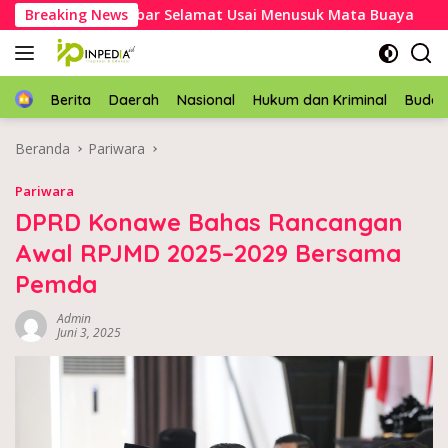
Langsung
k Asal Mubar Selamat Usai Menusuk Mata Buaya
Breaking News
Kapolr
ke
konten
Home
Berita
Daerah
Nasional
Hukum dan Kriminal
Buda
Beranda
Pariwara
Pariwara
DPRD Konawe Bahas Rancangan
Awal RPJMD 2025–2029 Bersama
Pemda
Admin
Juni 3, 2025