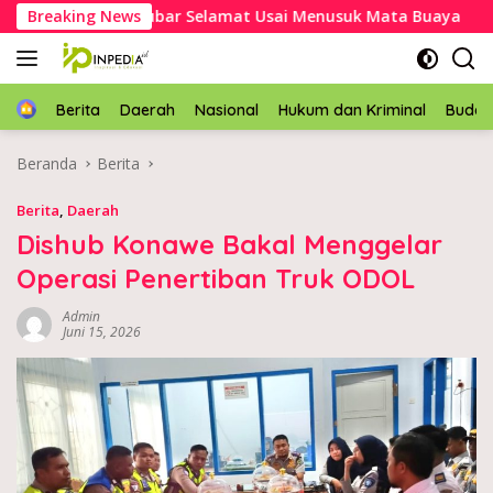
Langsung
akek Asal Mubar Selamat Usai Menusuk Mata Buaya
Breaking News
Kap
ke
konten
Home
Berita
Daerah
Nasional
Hukum dan Kriminal
Buda
Beranda
Berita
Berita
,
Daerah
Dishub Konawe Bakal Menggelar
Operasi Penertiban Truk ODOL
Admin
Juni 15, 2026