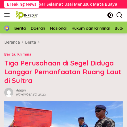
Langsung
akek Asal Mubar Selamat Usai Menusuk Mata Buaya
Breaking News
Kap
ke
konten
Home
Berita
Daerah
Nasional
Hukum dan Kriminal
Buda
Beranda
Berita
Berita
,
Kriminal
Tiga Perusahaan di Segel Diduga
Langgar Pemanfaatan Ruang Laut
di Sultra
Admin
November 20, 2025