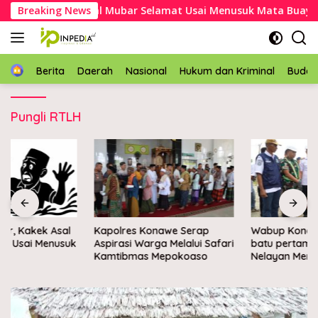
Langsung
 Meter, Kakek Asal Mubar Selamat Usai Menusuk Mata Buaya
Breaking News
ke
konten
Home
Berita
Daerah
Nasional
Hukum dan Kriminal
Buda
Pungli RTLH
Kapolres Konawe Serap
Wabup Konawe letakkan
Aspirasi Warga Melalui Safari
batu pertama Kampung
Kamtibmas Mepokoaso
Nelayan Merah Putih di
Muara Sampara