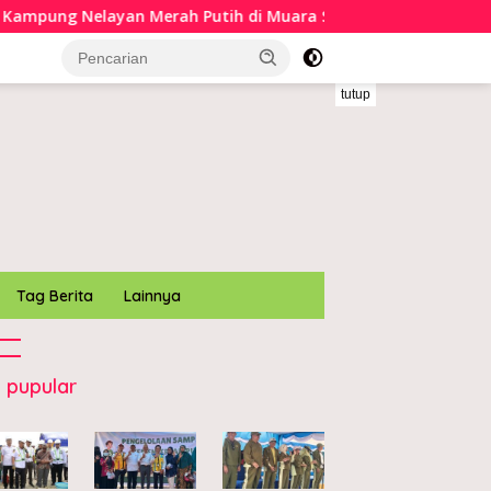
ung Nelayan Merah Putih di Muara Sampara
Bupati K
tutup
Tag Berita
Lainnya
 pupular