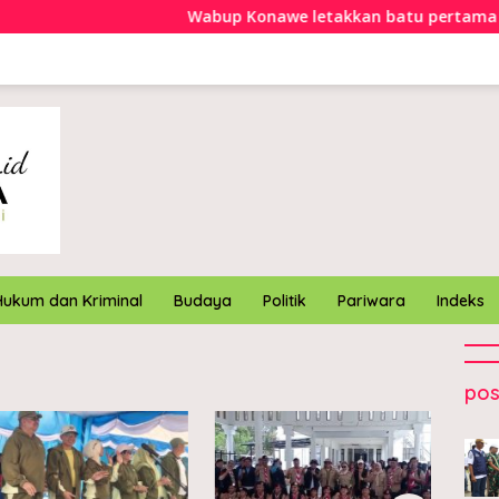
Wabup Konawe letakkan batu pertama Kamp
Hukum dan Kriminal
Budaya
Politik
Pariwara
Indeks
pos