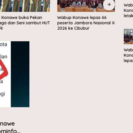
Wab
Kon
leta
Konawe buka Pekan
Wabup Konawe lepas 66
Bupa
bat
a dan Seni sambut HUT
peserta Jambore Nasional XII
Renca
per
2026 ke Cibubur
Kawa
Kam
Nel
Mera
di M
Wab
Sam
Kon
lepa
pese
Jam
Nasi
2026
Cibu
onawe
ominfo