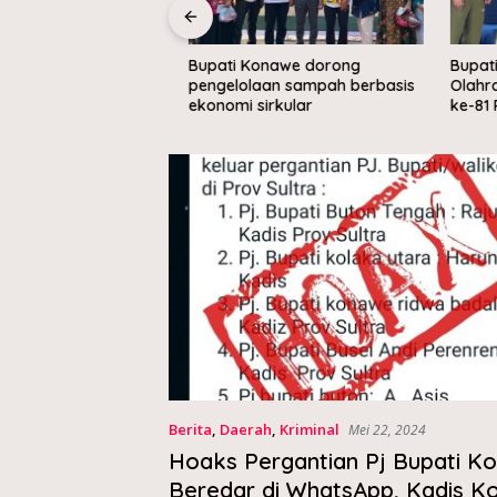
we letakkan batu
Bupati Konawe dorong
Bupati 
mpung Nelayan
pengelolaan sampah berbasis
Olahrag
 di Muara Sampara
ekonomi sirkular
ke-81 RI
Berita
,
Daerah
,
Kriminal
Mei 22, 2024
Hoaks Pergantian Pj Bupati K
Beredar di WhatsApp, Kadis K