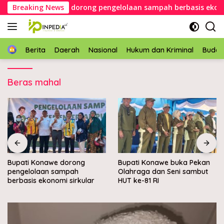
Langsung
Bupati Konawe dorong pengelolaan sampah berbasis ekonomi
Breaking News
ke
konten
Home
Berita
Daerah
Nasional
Hukum dan Kriminal
Buda
Beras mahal
Bupati Konawe dorong
Bupati Konawe buka Pekan
pengelolaan sampah
Olahraga dan Seni sambut
berbasis ekonomi sirkular
HUT ke-81 RI