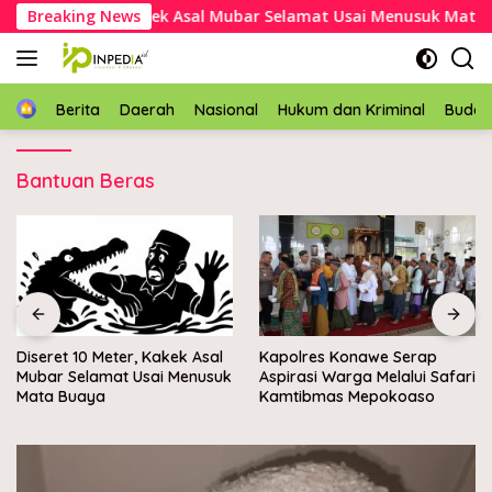
Langsung
ret 10 Meter, Kakek Asal Mubar Selamat Usai Menusuk Mata Bu
Breaking News
ke
konten
Home
Berita
Daerah
Nasional
Hukum dan Kriminal
Buda
Bantuan Beras
Diseret 10 Meter, Kakek Asal
Kapolres Konawe Serap
Mubar Selamat Usai Menusuk
Aspirasi Warga Melalui Safari
Mata Buaya
Kamtibmas Mepokoaso