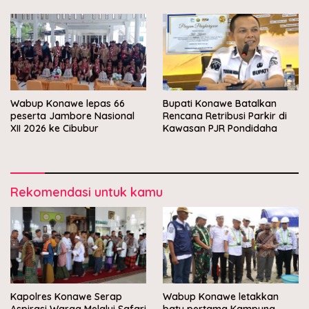
Wabup Konawe lepas 66
Bupati Konawe Batalkan
peserta Jambore Nasional
Rencana Retribusi Parkir di
XII 2026 ke Cibubur
Kawasan PJR Pondidaha
Rekomendasi untuk kamu
Kapolres Konawe Serap
Wabup Konawe letakkan
Aspirasi Warga Melalui Safari
batu pertama Kampung