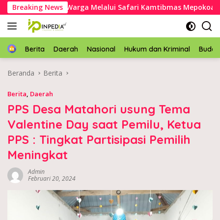
Langsung
rap Aspirasi Warga Melalui Safari Kamtibmas Mepokoaso
Breaking News
ke
konten
Home
Berita
Daerah
Nasional
Hukum dan Kriminal
Buda
Beranda
Berita
Berita
,
Daerah
PPS Desa Matahori usung Tema
Valentine Day saat Pemilu, Ketua
PPS : Tingkat Partisipasi Pemilih
Meningkat
Admin
Februari 20, 2024