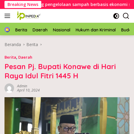
Langsung
onawe dorong pengelolaan sampah berbasis ekonomi sirkular
Breaking News
ke
konten
Home
Berita
Daerah
Nasional
Hukum dan Kriminal
Buda
Beranda
Berita
Berita
,
Daerah
Pesan Pj. Bupati Konawe di Hari
Raya Idul Fitri 1445 H
Admin
April 10, 2024