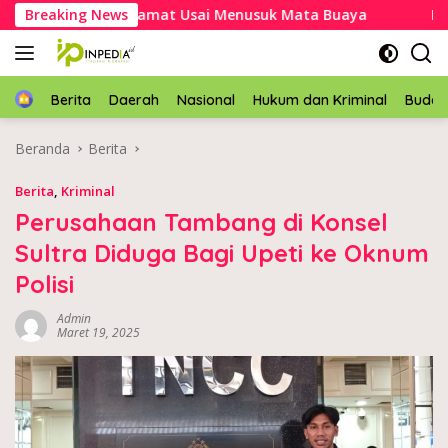
Langsung
l Mubar Selamat Usai Menusuk Mata Buaya
Breaking News
Kapolres Ko
ke
konten
Home
Berita
Daerah
Nasional
Hukum dan Kriminal
Buda
Beranda
Berita
Berita
,
Kriminal
Perusahaan Tambang di Konsel
Sultra Diduga Bagi Upeti ke Oknum
Polisi
Admin
Maret 19, 2025