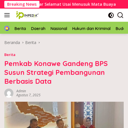
Langsung
kek Asal Mubar Selamat Usai Menusuk Mata Buaya
Breaking News
Kapol
ke
konten
Home
Berita
Daerah
Nasional
Hukum dan Kriminal
Buda
Beranda
Berita
Berita
Pemkab Konawe Gandeng BPS
Susun Strategi Pembangunan
Berbasis Data
Admin
Agustus 7, 2025