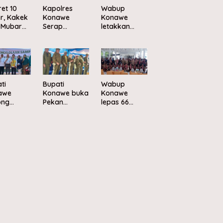
ret 10
Kapolres
Wabup
r, Kakek
Konawe
Konawe
 Mubar
Serap
letakkan
mat Usai
Aspirasi
batu
usuk
Warga
pertama
a Buaya
Melalui Safari
Kampung
Kamtibmas
Nelayan
Mepokoaso
Merah Putih
di Muara
ti
Bupati
Wabup
Sampara
awe
Konawe buka
Konawe
ong
Pekan
lepas 66
elolaan
Olahraga
peserta
pah
dan Seni
Jambore
asis
sambut HUT
Nasional XII
nomi
ke-81 RI
2026 ke
ular
Cibubur