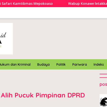
mas Mepokoaso
Wabup Konawe letakkan batu pertama K
Hukum dan Kriminal
Budaya
Politik
Pariwara
Indeks
pos
 Alih Pucuk Pimpinan DPRD