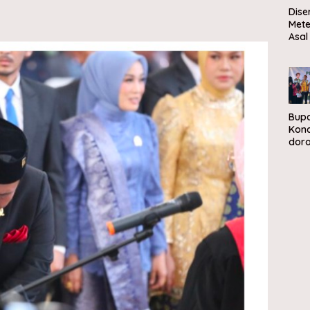
Dise
Mete
Asal
Sela
Men
Mat
Bupa
Kon
dor
peng
sam
berb
eko
sirk