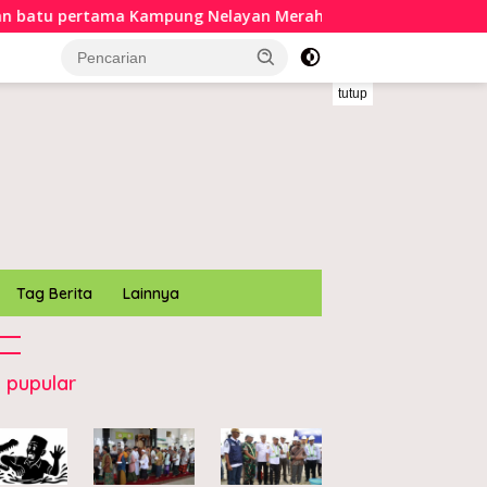
ampung Nelayan Merah Putih di Muara Sampara
Bupa
tutup
Tag Berita
Lainnya
 pupular