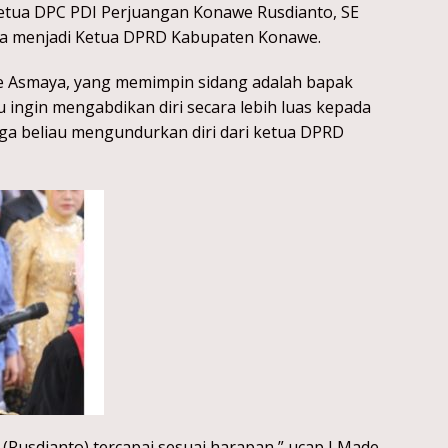
etua DPC PDI Perjuangan Konawe Rusdianto, SE
a menjadi Ketua DPRD Kabupaten Konawe.
de Asmaya, yang memimpin sidang adalah bapak
ingin mengabdikan diri secara lebih luas kepada
a beliau mengundurkan diri dari ketua DPRD
u (Rusdianto) tercapai sesuai harapan,” ucap I Made