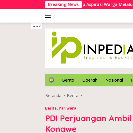
Langsung
Kapolres Konawe Serap Aspirasi Warga Melalui Safari Kamtib
Breaking News
ke
konten
tutup
H
Berita
Daerah
Nasional
o
m
Beranda
Berita
e
Berita
,
Pariwara
PDI Perjuangan Ambil
Konawe