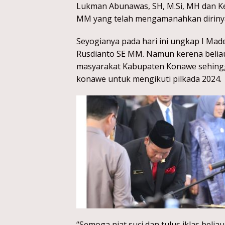
Lukman Abunawas, SH, M.Si, MH dan K
MM yang telah mengamanahkan diriny
Seyogianya pada hari ini ungkap I Ma
Rusdianto SE MM. Namun kerena beliau 
masyarakat Kabupaten Konawe sehingg
konawe untuk mengikuti pilkada 2024.
“Semoga niat suci dan tulus iklas belia