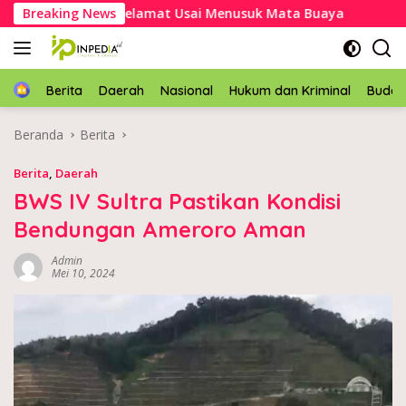
Langsung
Asal Mubar Selamat Usai Menusuk Mata Buaya
Breaking News
Kapolres
ke
konten
Home
Berita
Daerah
Nasional
Hukum dan Kriminal
Buda
Beranda
Berita
Berita
,
Daerah
BWS IV Sultra Pastikan Kondisi
Bendungan Ameroro Aman
Admin
Mei 10, 2024