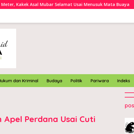
l Mubar Selamat Usai Menusuk Mata Buaya
Kapolres Kon
Hukum dan Kriminal
Budaya
Politik
Pariwara
Indeks
pos
 Apel Perdana Usai Cuti