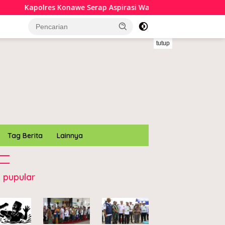
awe Serap Aspirasi Warga Melalui Safari Kamtibmas Mepokoas
tutup
Tag Berita
Lainnya
 pupular