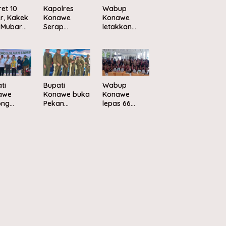
ret 10
Kapolres
Wabup
r, Kakek
Konawe
Konawe
 Mubar
Serap
letakkan
mat Usai
Aspirasi
batu
usuk
Warga
pertama
a Buaya
Melalui Safari
Kampung
Kamtibmas
Nelayan
Mepokoaso
Merah Putih
di Muara
ti
Bupati
Wabup
Sampara
awe
Konawe buka
Konawe
ong
Pekan
lepas 66
elolaan
Olahraga
peserta
pah
dan Seni
Jambore
asis
sambut HUT
Nasional XII
nomi
ke-81 RI
2026 ke
ular
Cibubur