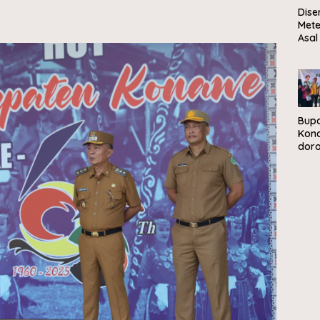
Dise
Mete
Asal
Sela
Men
Mat
Bupa
Kon
dor
peng
sam
berb
eko
sirk