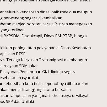
entingnya kedisiplinan sebagai fondasi utama etos
gar seluruh kendaraan dinas, baik roda dua maupun
ng berwenang segera dikembalikan.
eli jabatan menjadi sorotan serius. Yusran menegaskan
ang terlibat.
li di BKPSDM, Disdukcapil, Dinas PM-PTSP, hingga
uksikan peningkatan pelayanan di Dinas Kesehatan,
apil, dan PTSP.
 Dinas Tenaga Kerja dan Transmigrasi membangun
mberdayaan SDM lokal.
Pelayanan Pemenuhan Gizi diminta segera
esehatan masyarakat.
gar kebersihan kota tidak sepenuhnya dibebankan
inkan menjadi tanggung jawab bersama.
aikan lampu jalan yang mati, khususnya di wilayah
us SPP dan Unilaki.