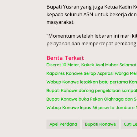
Bupati Yusran yang juga Ketua Kadin 
kepada seluruh ASN untuk bekerja deng
masyarakat.
“Momentum setelah lebaran ini mari k
pelayanan dan mempercepat pembangu
Berita Terkait
Diseret 10 Meter, Kakek Asal Mubar Selama
Kapolres Konawe Serap Aspirasi Warga Me
Wabup Konawe letakkan batu pertama Kam
Bupati Konawe dorong pengelolaan sampah 
Bupati Konawe buka Pekan Olahraga dan Se
Wabup Konawe lepas 66 peserta Jambore Na
Apel Perdana
Bupati Konawe
Cuti L