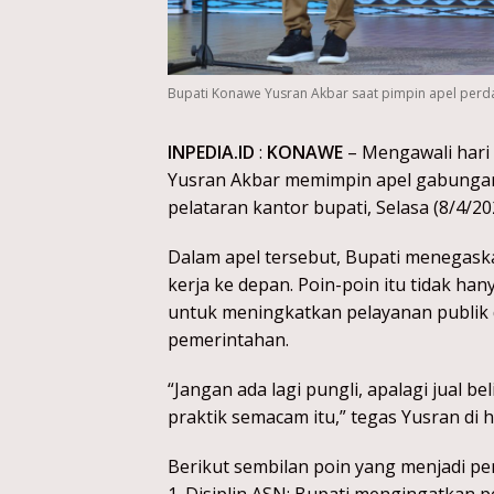
Bupati Konawe Yusran Akbar saat pimpin apel perda
INPEDIA.ID
:
KONAWE
– Mengawali hari p
Yusran Akbar memimpin apel gabungan 
pelataran kantor bupati, Selasa (8/4/20
Dalam apel tersebut, Bupati menegaska
kerja ke depan. Poin-poin itu tidak han
untuk meningkatkan pelayanan publik 
pemerintahan.
“Jangan ada lagi pungli, apalagi jual be
praktik semacam itu,” tegas Yusran di
Berikut sembilan poin yang menjadi p