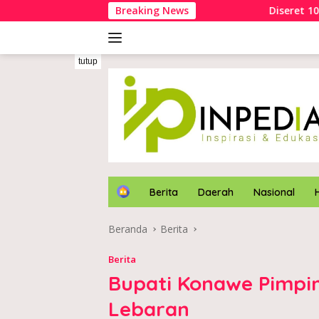
Langsung
Breaking News
Diseret 10 Meter, Kakek Asa
ke
konten
tutup
H
Berita
Daerah
Nasional
o
m
Beranda
Berita
e
Berita
Bupati Konawe Pimpin
Lebaran