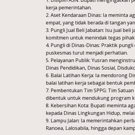
1. Disiplin ASN: Bupati mengingatkan p
kerja pemerintahan.
2. Aset Kendaraan Dinas: Ia meminta a
empat, yang tidak berada di tangan ya
3. Pungli Jual Beli Jabatan: Isu jual b
komitmen untuk menindak tegas pihak y
4. Pungli di Dinas-Dinas: Praktik pung
puskesmas turut menjadi perhatian.
5. Pelayanan Publik: Yusran menginstr
Dinas Pendidikan, Dinas Sosial, Disdukc
6. Balai Latihan Kerja: Ia mendorong
balai latihan kerja sebagai bentuk pe
7. Pembentukan Tim SPPG: Tim Satuan 
dibentuk untuk mendukung program k
8. Kebersihan Kota: Bupati meminta a
kepada Dinas Lingkungan Hidup, mela
9. Lampu Jalan: Ia memerintahkan perb
Ranoea, Lalosabila, hingga depan kamp