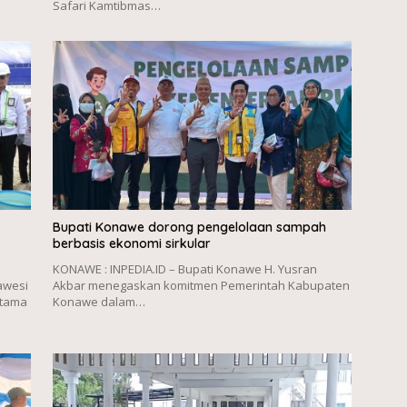
Safari Kamtibmas…
Bupati Konawe dorong pengelolaan sampah
berbasis ekonomi sirkular
KONAWE : INPEDIA.ID – Bupati Konawe H. Yusran
awesi
Akbar menegaskan komitmen Pemerintah Kabupaten
rtama
Konawe dalam…