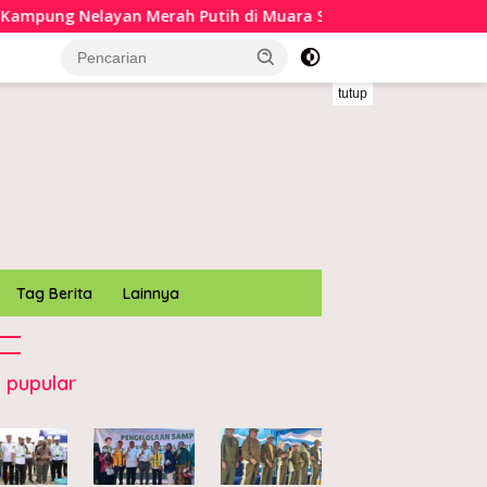
ung Nelayan Merah Putih di Muara Sampara
Bupati K
tutup
Tag Berita
Lainnya
 pupular