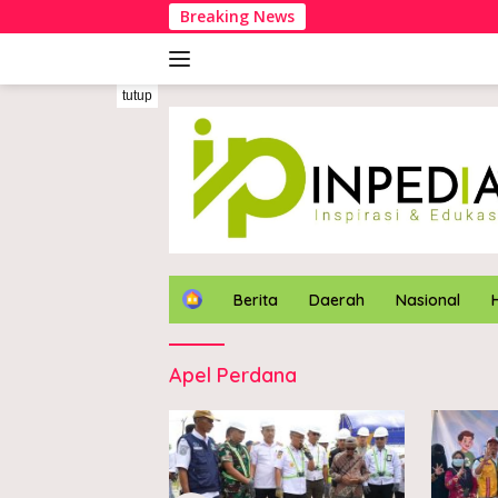
Langsung
Breaking News
ke
konten
tutup
H
Berita
Daerah
Nasional
o
m
e
Apel Perdana