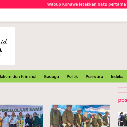
Wabup Konawe letakkan batu pertama Kamp
Hukum dan Kriminal
Budaya
Politik
Pariwara
Indeks
pos