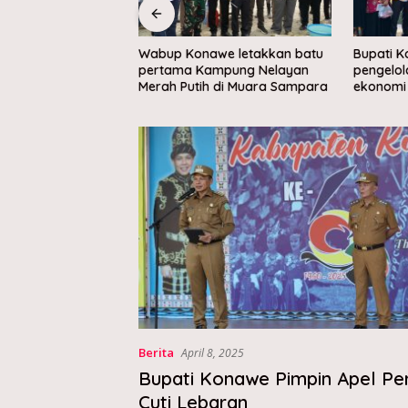
Konawe letakkan batu
Bupati Konawe dorong
Bup
a Kampung Nelayan
pengelolaan sampah berbasis
Ola
Putih di Muara Sampara
ekonomi sirkular
ke-
Berita
April 8, 2025
Bupati Konawe Pimpin Apel Pe
Cuti Lebaran