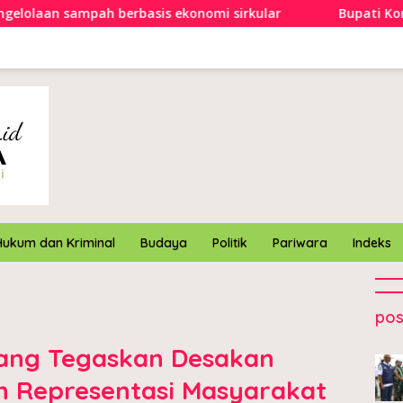
berbasis ekonomi sirkular
Bupati Konawe buka Pekan 
Hukum dan Kriminal
Budaya
Politik
Pariwara
Indeks
pos
ang Tegaskan Desakan
n Representasi Masyarakat