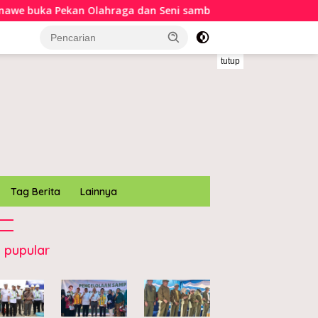
Olahraga dan Seni sambut HUT ke-81 RI
Wabup Konawe l
tutup
Tag Berita
Lainnya
 pupular