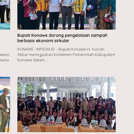
Bupati Konawe dorong pengelolaan sampah
berbasis ekonomi sirkular
KONAWE : INPEDIA.ID – Bupati Konawe H. Yusran
awesi
Akbar menegaskan komitmen Pemerintah Kabupaten
rtama
Konawe dalam…