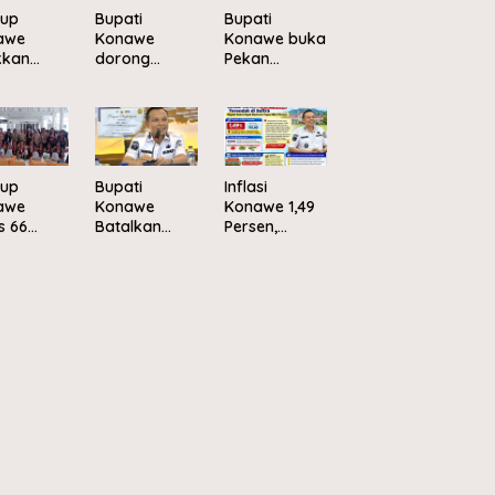
up
Bupati
Bupati
awe
Konawe
Konawe buka
kkan
dorong
Pekan
u
pengelolaan
Olahraga
tama
sampah
dan Seni
pung
berbasis
sambut HUT
ayan
ekonomi
ke-81 RI
h Putih
sirkular
uara
up
Bupati
Inflasi
para
awe
Konawe
Konawe 1,49
s 66
Batalkan
Persen,
rta
Rencana
Terendah di
bore
Retribusi
Sultral
onal XII
Parkir di
 ke
Kawasan PJR
bur
Pondidaha