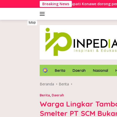
Langsung
a Sampara
Bupati Konawe dorong pengelolaan sampah 
Breaking News
ke
konten
tutup
H
Berita
Daerah
Nasional
o
m
Beranda
Berita
e
Berita
,
Daerah
Warga Lingkar Tamb
Smelter PT SCM Buka