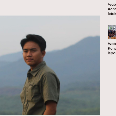
Wab
Kon
leta
bat
per
Kam
Nel
Mera
di M
Wab
Sam
Kon
lepa
pese
Jam
Nasi
2026
Cibu