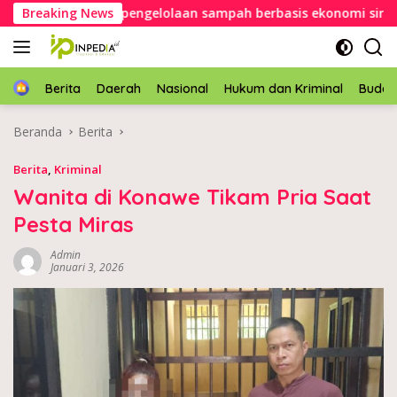
Langsung
awe dorong pengelolaan sampah berbasis ekonomi sirkular
Breaking News
ke
konten
Home
Berita
Daerah
Nasional
Hukum dan Kriminal
Buda
Beranda
Berita
Berita
,
Kriminal
Wanita di Konawe Tikam Pria Saat
Pesta Miras
Admin
Januari 3, 2026