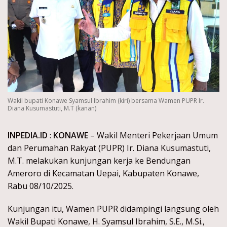
Wakil bupati Konawe Syamsul Ibrahim (kiri) bersama Wamen PUPR Ir.
Diana Kusumastuti, M.T (kanan)
INPEDIA.ID
:
KONAWE
– Wakil Menteri Pekerjaan Umum
dan Perumahan Rakyat (PUPR) Ir. Diana Kusumastuti,
M.T. melakukan kunjungan kerja ke Bendungan
Ameroro di Kecamatan Uepai, Kabupaten Konawe,
Rabu 08/10/2025.
Kunjungan itu, Wamen PUPR didampingi langsung oleh
Wakil Bupati Konawe, H. Syamsul Ibrahim, S.E., M.Si.,