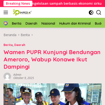
Langsung
e dorong pengelolaan sampah berbasis ekonomi sirkular
Breaking News
ke
konten
Home
Berita
Daerah
Nasional
Hukum dan Kriminal
Buda
Beranda
Berita
Berita
,
Daerah
Wamen PUPR Kunjungi Bendungan
Ameroro, Wabup Konawe Ikut
Dampingi
Admin
Oktober 9, 2025