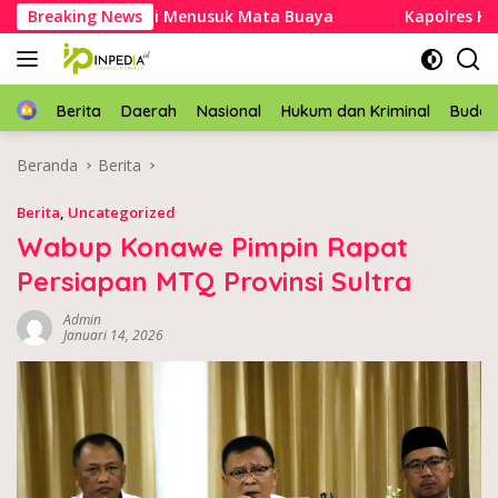
Langsung
 Selamat Usai Menusuk Mata Buaya
Breaking News
Kapolres Konawe Se
ke
konten
Home
Berita
Daerah
Nasional
Hukum dan Kriminal
Buda
Beranda
Berita
Berita
,
Uncategorized
Wabup Konawe Pimpin Rapat
Persiapan MTQ Provinsi Sultra
Admin
Januari 14, 2026