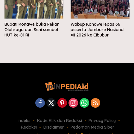
Bupati Konawe buka Pekan
Wabup Konawe lepas 66
Olahraga dan Seni sambut
peserta Jambore Nasional
HUT ke-81 RI
XII 2026 ke Cibubur
Indeks
Kode Etik dan Redaksi
Privacy Policy
Redaksi
Disclaimer
Pedoman Media Siber