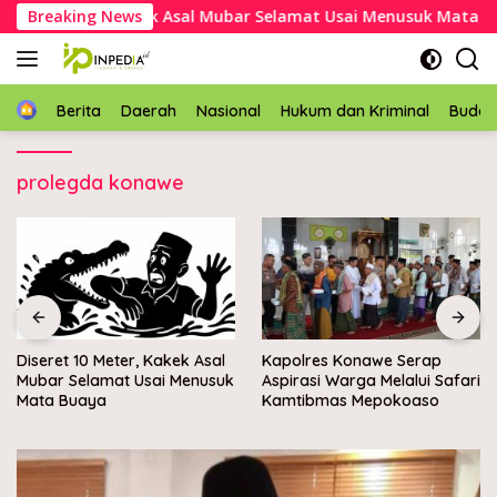
Langsung
t 10 Meter, Kakek Asal Mubar Selamat Usai Menusuk Mata Buay
Breaking News
ke
konten
Home
Berita
Daerah
Nasional
Hukum dan Kriminal
Buda
prolegda konawe
Diseret 10 Meter, Kakek Asal
Kapolres Konawe Serap
Mubar Selamat Usai Menusuk
Aspirasi Warga Melalui Safari
Mata Buaya
Kamtibmas Mepokoaso