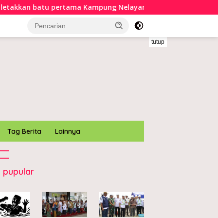
kan batu pertama Kampung Nelayan Merah Putih di Muara S
tutup
Tag Berita
Lainnya
 pupular