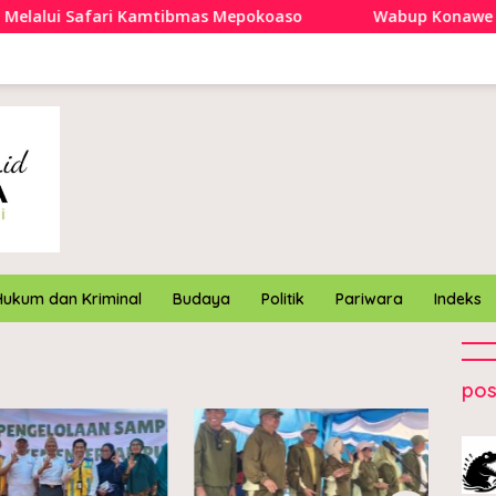
alui Safari Kamtibmas Mepokoaso
Wabup Konawe letak
Hukum dan Kriminal
Budaya
Politik
Pariwara
Indeks
pos