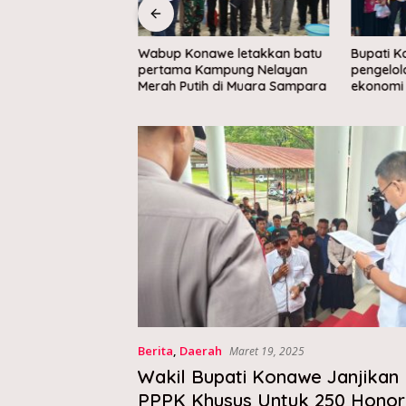
onawe Serap
Wabup Konawe letakkan batu
Bupati 
ga Melalui Safari
pertama Kampung Nelayan
pengelo
 Mepokoaso
Merah Putih di Muara Sampara
ekonomi 
Berita
,
Daerah
Maret 19, 2025
Wakil Bupati Konawe Janjikan
PPPK Khusus Untuk 250 Honore