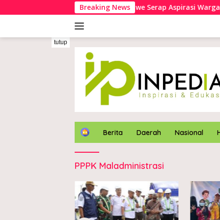
Langsung
Mata Buaya
Kapolres Konawe Serap Aspirasi Warga Mel
Breaking News
ke
konten
tutup
H
Berita
Daerah
Nasional
o
m
e
PPPK Maladministrasi