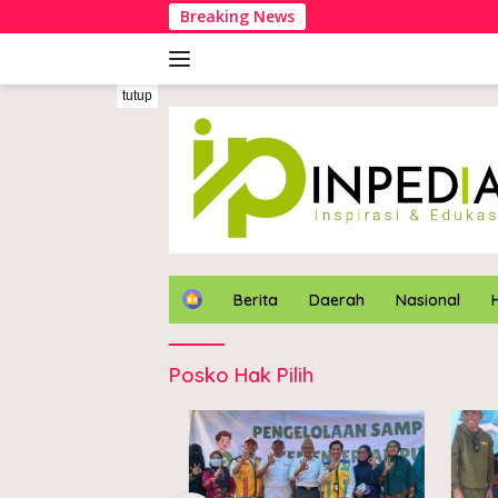
Langsung
Breaking News
ke
konten
tutup
H
Berita
Daerah
Nasional
o
m
e
Posko Hak Pilih