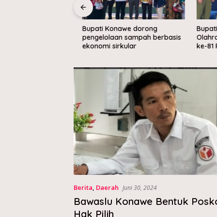
we letakkan batu
Bupati Konawe dorong
Bupati 
mpung Nelayan
pengelolaan sampah berbasis
Olahrag
 di Muara Sampara
ekonomi sirkular
ke-81 RI
Berita
,
Daerah
Juni 30, 2024
Bawaslu Konawe Bentuk Posk
Hak Pilih