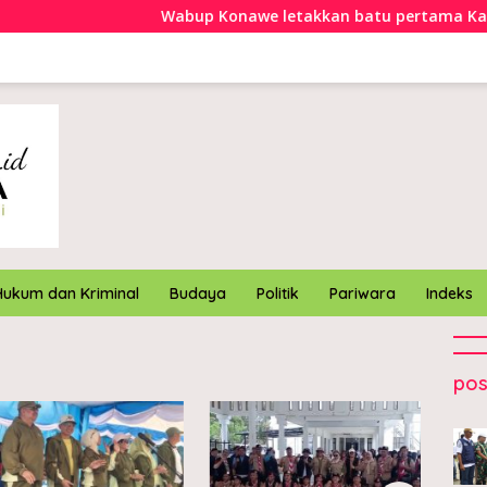
Wabup Konawe letakkan batu pertama Kampun
Hukum dan Kriminal
Budaya
Politik
Pariwara
Indeks
pos