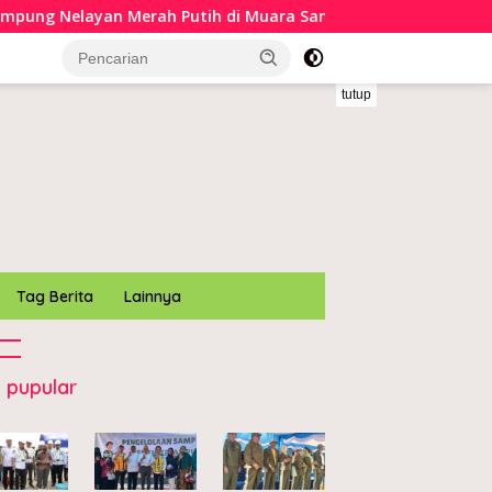
g Nelayan Merah Putih di Muara Sampara
Bupati Kon
tutup
Tag Berita
Lainnya
 pupular