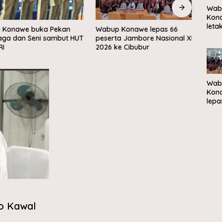
Wab
Kon
leta
Konawe buka Pekan
Wabup Konawe lepas 66
Bupa
bat
a dan Seni sambut HUT
peserta Jambore Nasional XII
Renca
per
2026 ke Cibubur
Kawa
Kam
Nel
Mera
di M
Wab
Sam
Kon
lepa
pese
Jam
Nasi
2026
Cibu
o Kawal