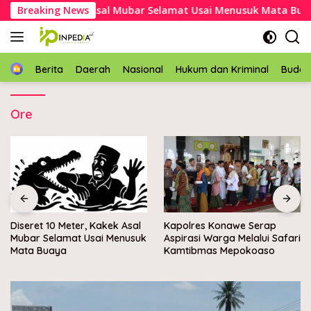
Langsung
10 Meter, Kakek Asal Mubar Selamat Usai Menusuk Mata Buaya
Breaking News
ke
konten
Home
Berita
Daerah
Nasional
Hukum dan Kriminal
Buda
Ore
, Kakek Asal
Kapolres Konawe Serap
Wabup Konawe l
Usai Menusuk
Aspirasi Warga Melalui Safari
batu pertama K
Kamtibmas Mepokoaso
Nelayan Merah Put
Muara Sampara