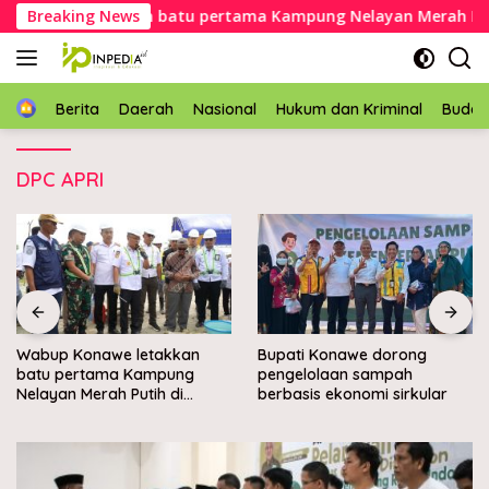
Langsung
onawe letakkan batu pertama Kampung Nelayan Merah Putih
Breaking News
ke
konten
Home
Berita
Daerah
Nasional
Hukum dan Kriminal
Buda
DPC APRI
Wabup Konawe letakkan
Bupati Konawe dorong
batu pertama Kampung
pengelolaan sampah
Nelayan Merah Putih di
berbasis ekonomi sirkular
Muara Sampara