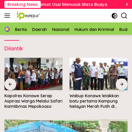
Langsung
ek Asal Mubar Selamat Usai Menusuk Mata Buaya
Breaking News
Kapol
ke
konten
Home
Berita
Daerah
Nasional
Hukum dan Kriminal
Buda
Dilantik
Kapolres Konawe Serap
Wabup Konawe letakkan
Aspirasi Warga Melalui Safari
batu pertama Kampung
Kamtibmas Mepokoaso
Nelayan Merah Putih di
Muara Sampara