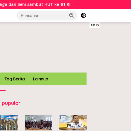
dan Seni sambut HUT ke-81 RI
Wabup Konawe lepas 66 p
tutup
Tag Berita
Lainnya
 pupular