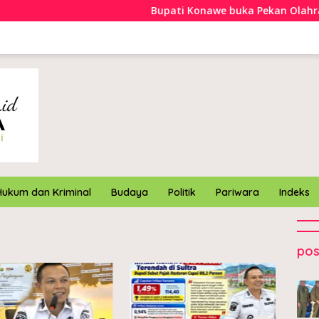
Bupati Konawe buka Pekan Olahraga 
Hukum dan Kriminal
Budaya
Politik
Pariwara
Indeks
pos