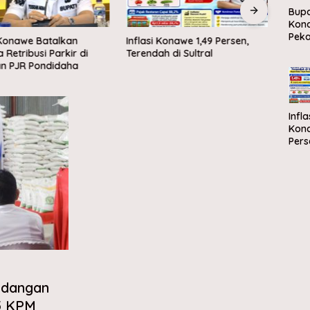
Bupa
Kon
Pek
onawe Batalkan
Inflasi Konawe 1,49 Persen,
Kona
Ola
etribusi Parkir di
Terendah di Sultral
Produ
dan 
 PJR Pondidaha
Sultr
sam
ke-8
Infla
Kona
Pers
Tere
Sultr
adangan
5 KPM