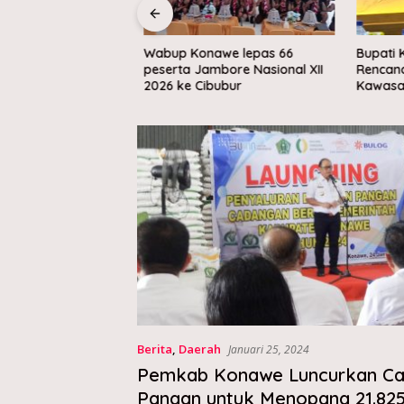
awe buka Pekan
Wabup Konawe lepas 66
Bupati K
n Seni sambut HUT
peserta Jambore Nasional XII
Rencana R
2026 ke Cibubur
Kawasan
Berita
,
Daerah
Januari 25, 2024
Pemkab Konawe Luncurkan C
Pangan untuk Menopang 21.82