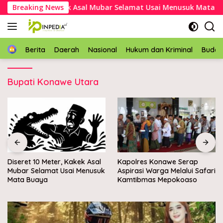
Langsung
t 10 Meter, Kakek Asal Mubar Selamat Usai Menusuk Mata Bua
Breaking News
ke
konten
Home
Berita
Daerah
Nasional
Hukum dan Kriminal
Buda
Bupati Konawe Utara
Diseret 10 Meter, Kakek Asal
Kapolres Konawe Serap
Mubar Selamat Usai Menusuk
Aspirasi Warga Melalui Safari
Mata Buaya
Kamtibmas Mepokoaso