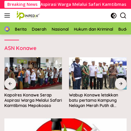
Langsung
es Konawe Serap Aspirasi Warga Melalui Safari Kamtibmas Mep
Breaking News
ke
konten
Home
Berita
Daerah
Nasional
Hukum dan Kriminal
Buda
ASN Konawe
Kapolres Konawe Serap
Wabup Konawe letakkan
Aspirasi Warga Melalui Safari
batu pertama Kampung
Kamtibmas Mepokoaso
Nelayan Merah Putih di
Muara Sampara