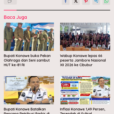
Baca Juga
Bupati Konawe buka Pekan
Wabup Konawe lepas 66
Olahraga dan Seni sambut
peserta Jambore Nasional
HUT ke-81 RI
XII 2026 ke Cibubur
Bupati Konawe Batalkan
Inflasi Konawe 1,49 Persen,
Rencana Retribusi Parkir di
Terendah di Sultral