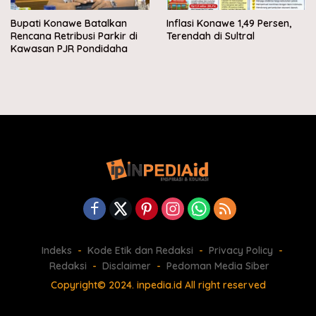
Bupati Konawe Batalkan
Inflasi Konawe 1,49 Persen,
Rencana Retribusi Parkir di
Terendah di Sultral
Kawasan PJR Pondidaha
Indeks
Kode Etik dan Redaksi
Privacy Policy
Redaksi
Disclaimer
Pedoman Media Siber
Copyright© 2024. inpedia.id All right reserved