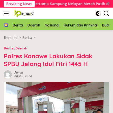
Langsung
kkan batu pertama Kampung Nelayan Merah Putih di Muara S
Breaking News
ke
konten
Home
Berita
Daerah
Nasional
Hukum dan Kriminal
Buda
Beranda
Berita
Berita
,
Daerah
Polres Konawe Lakukan Sidak
SPBU Jelang Idul Fitri 1445 H
Admin
April 2, 2024