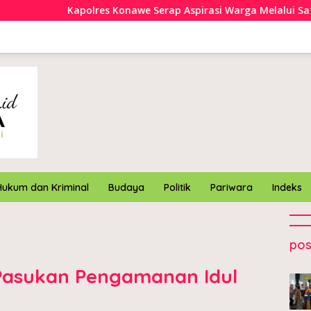
s Konawe Serap Aspirasi Warga Melalui Safari Kamtibmas Mep
Hukum dan Kriminal
Budaya
Politik
Pariwara
Indeks
pos
 Pasukan Pengamanan Idul