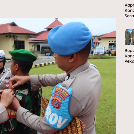
Kapo
Kon
Ser
Aspi
War
Mela
Kam
Mep
Bupa
Kon
Pek
Ola
dan 
sam
ke-8