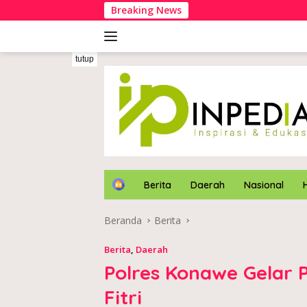
Langsung
Breaking News
Kapolre
ke
konten
tutup
H
Berita
Daerah
Nasional
o
m
Beranda
Berita
e
Berita
,
Daerah
Polres Konawe Gelar
Fitri