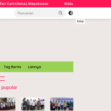
okoaso
Wabup Konawe letakkan batu pertama Kampung
tutup
Tag Berita
Lainnya
 pupular