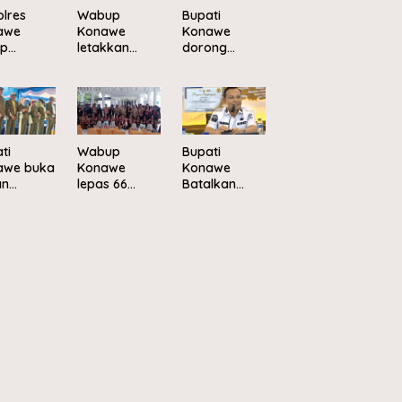
lres
Wabup
Bupati
awe
Konawe
Konawe
ap
letakkan
dorong
rasi
batu
pengelolaan
ga
pertama
sampah
lui Safari
Kampung
berbasis
tibmas
Nelayan
ekonomi
okoaso
Merah Putih
sirkular
di Muara
ti
Wabup
Bupati
Sampara
awe buka
Konawe
Konawe
an
lepas 66
Batalkan
hraga
peserta
Rencana
Seni
Jambore
Retribusi
but HUT
Nasional XII
Parkir di
1 RI
2026 ke
Kawasan PJR
Cibubur
Pondidaha