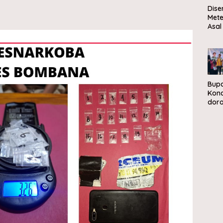
Dise
Mete
Asal
Sela
Men
Mat
Bupa
Kon
dor
peng
sam
berb
eko
sirk