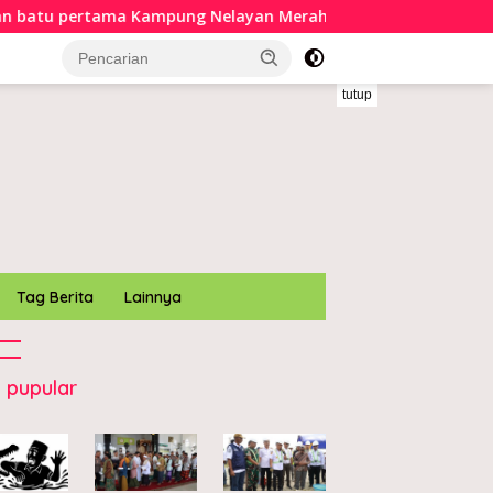
Kampung Nelayan Merah Putih di Muara Sampara
Bupa
tutup
Tag Berita
Lainnya
 pupular