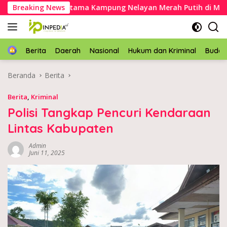
Langsung
n batu pertama Kampung Nelayan Merah Putih di Muara Sam
Breaking News
ke
konten
Home
Berita
Daerah
Nasional
Hukum dan Kriminal
Buda
Beranda
Berita
Berita
,
Kriminal
Polisi Tangkap Pencuri Kendaraan
Lintas Kabupaten
Admin
Juni 11, 2025