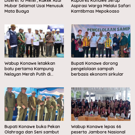
Diseret 10 Meter, Kakek Asal
Kapolres Konawe Serap
Mubar Selamat Usai Menusuk
Aspirasi Warga Melalui Safari
Mata Buaya
Kamtibmas Mepokoaso
Wabup Konawe letakkan
Bupati Konawe dorong
batu pertama Kampung
pengelolaan sampah
Nelayan Merah Putih di
berbasis ekonomi sirkular
Muara Sampara
Bupati Konawe buka Pekan
Wabup Konawe lepas 66
Olahraga dan Seni sambut
peserta Jambore Nasional