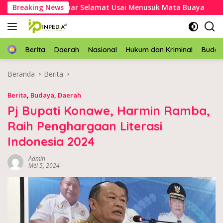
Langsung
kek Asal Mubar Selamat Usai Menusuk Mata Buaya
Breaking News
Kapo
ke
konten
Home
Berita
Daerah
Nasional
Hukum dan Kriminal
Buda
Beranda
Berita
Berita
,
Budaya
,
Daerah
Pj Bupati Konawe, Harmin Ramba,
Raih Penghargaan Literasi
Indonesia 2024
Admin
Mei 5, 2024