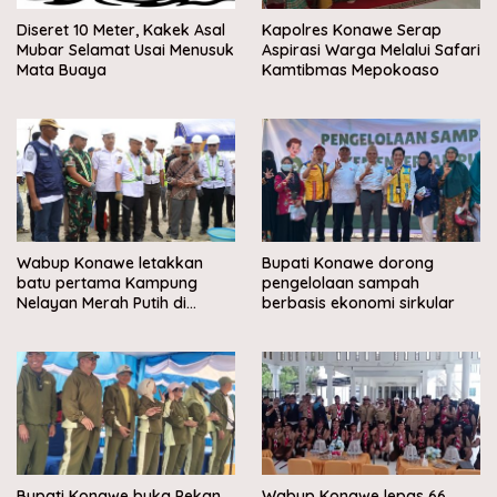
Diseret 10 Meter, Kakek Asal
Kapolres Konawe Serap
Mubar Selamat Usai Menusuk
Aspirasi Warga Melalui Safari
Mata Buaya
Kamtibmas Mepokoaso
Wabup Konawe letakkan
Bupati Konawe dorong
batu pertama Kampung
pengelolaan sampah
Nelayan Merah Putih di
berbasis ekonomi sirkular
Muara Sampara
Bupati Konawe buka Pekan
Wabup Konawe lepas 66