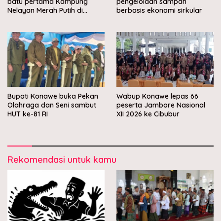
batu pertama Kampung
pengelolaan sampah
Nelayan Merah Putih di
berbasis ekonomi sirkular
Muara Sampara
Bupati Konawe buka Pekan
Wabup Konawe lepas 66
Olahraga dan Seni sambut
peserta Jambore Nasional
HUT ke-81 RI
XII 2026 ke Cibubur
Rekomendasi untuk kamu