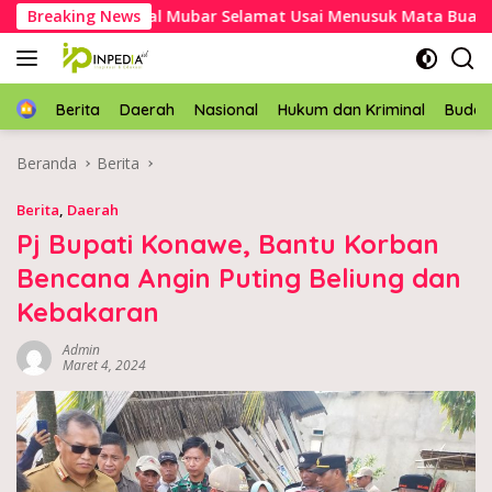
Langsung
ter, Kakek Asal Mubar Selamat Usai Menusuk Mata Buaya
Breaking News
ke
konten
Home
Berita
Daerah
Nasional
Hukum dan Kriminal
Buda
Beranda
Berita
Berita
,
Daerah
Pj Bupati Konawe, Bantu Korban
Bencana Angin Puting Beliung dan
Kebakaran
Admin
Maret 4, 2024