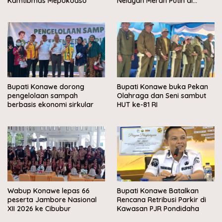
Kamtibmas Mepokoaso
Nelayan Merah Putih di
Muara Sampara
Bupati Konawe dorong
Bupati Konawe buka Pekan
pengelolaan sampah
Olahraga dan Seni sambut
berbasis ekonomi sirkular
HUT ke-81 RI
Wabup Konawe lepas 66
Bupati Konawe Batalkan
peserta Jambore Nasional
Rencana Retribusi Parkir di
XII 2026 ke Cibubur
Kawasan PJR Pondidaha