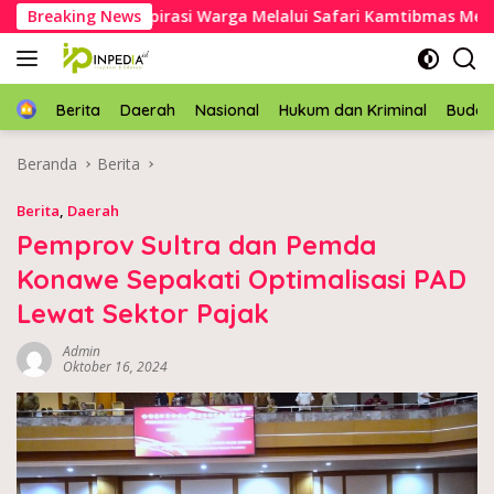
Langsung
we Serap Aspirasi Warga Melalui Safari Kamtibmas Mepokoaso
Breaking News
ke
konten
Home
Berita
Daerah
Nasional
Hukum dan Kriminal
Buda
Beranda
Berita
Berita
,
Daerah
Pemprov Sultra dan Pemda
Konawe Sepakati Optimalisasi PAD
Lewat Sektor Pajak
Admin
Oktober 16, 2024