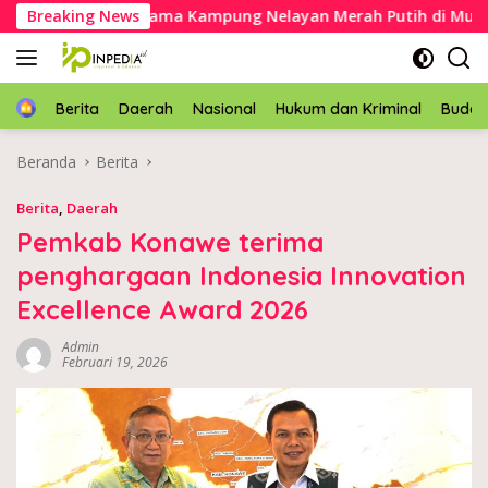
Langsung
an batu pertama Kampung Nelayan Merah Putih di Muara Sa
Breaking News
ke
konten
Home
Berita
Daerah
Nasional
Hukum dan Kriminal
Buda
Beranda
Berita
Berita
,
Daerah
Pemkab Konawe terima
penghargaan Indonesia Innovation
Excellence Award 2026
Admin
Februari 19, 2026