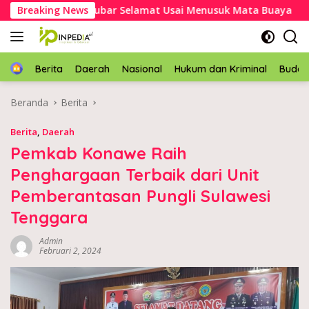
Langsung
 Kakek Asal Mubar Selamat Usai Menusuk Mata Buaya
Breaking News
K
ke
konten
Home
Berita
Daerah
Nasional
Hukum dan Kriminal
Buda
Beranda
Berita
Berita
,
Daerah
Pemkab Konawe Raih
Penghargaan Terbaik dari Unit
Pemberantasan Pungli Sulawesi
Tenggara
Admin
Februari 2, 2024