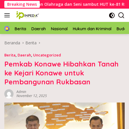
Langsung
e buka Pekan Olahraga dan Seni sambut HUT ke-81 RI
Breaking News
ke
konten
Home
Berita
Daerah
Nasional
Hukum dan Kriminal
Buda
Beranda
Berita
Berita
,
Daerah
,
Uncategorized
Pemkab Konawe Hibahkan Tanah
ke Kejari Konawe untuk
Pembangunan Rukbasan
Admin
November 12, 2025