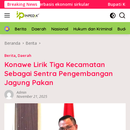
Langsung
n sampah berbasis ekonomi sirkular
Breaking News
Bupati Konawe bu
ke
konten
Home
Berita
Daerah
Nasional
Hukum dan Kriminal
Buda
Beranda
Berita
Berita
,
Daerah
Konawe Lirik Tiga Kecamatan
Sebagai Sentra Pengembangan
Jagung Pakan
Admin
November 21, 2025