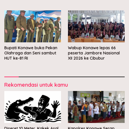
Muara Sampara
Bupati Konawe buka Pekan
Wabup Konawe lepas 66
Olahraga dan Seni sambut
peserta Jambore Nasional
HUT ke-81 RI
XII 2026 ke Cibubur
Rekomendasi untuk kamu
Diseret 10 Meter, Kakek Asal
Kapolres Konawe Serap