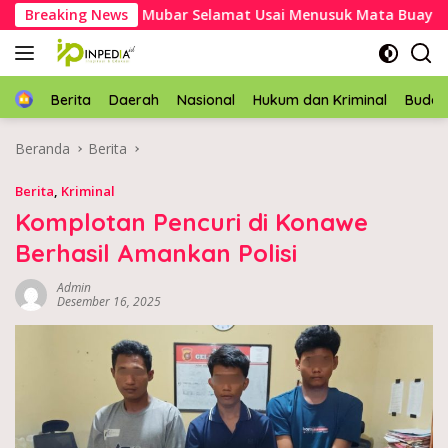
Langsung
r, Kakek Asal Mubar Selamat Usai Menusuk Mata Buaya
Breaking News
ke
konten
Home
Berita
Daerah
Nasional
Hukum dan Kriminal
Buda
Beranda
Berita
Berita
,
Kriminal
Komplotan Pencuri di Konawe
Berhasil Amankan Polisi
Admin
Desember 16, 2025