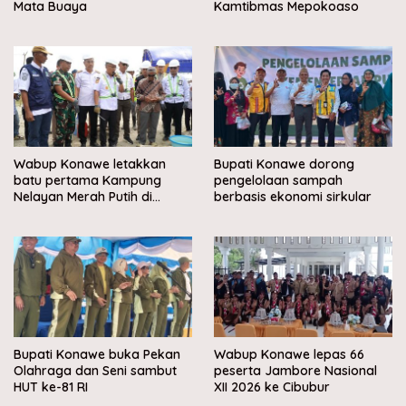
Mata Buaya
Kamtibmas Mepokoaso
Wabup Konawe letakkan
Bupati Konawe dorong
batu pertama Kampung
pengelolaan sampah
Nelayan Merah Putih di
berbasis ekonomi sirkular
Muara Sampara
Bupati Konawe buka Pekan
Wabup Konawe lepas 66
Olahraga dan Seni sambut
peserta Jambore Nasional
HUT ke-81 RI
XII 2026 ke Cibubur