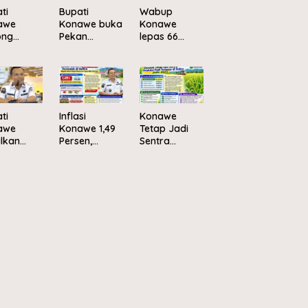
ti
Bupati
Wabup
awe
Konawe buka
Konawe
ong
Pekan
lepas 66
elolaan
Olahraga
peserta
pah
dan Seni
Jambore
asis
sambut HUT
Nasional XII
nomi
ke-81 RI
2026 ke
ular
Cibubur
ti
Inflasi
Konawe
awe
Konawe 1,49
Tetap Jadi
lkan
Persen,
Sentra
cana
Terendah di
Produksi Padi
ibusi
Sultral
Terbesar di
ir di
Sultra pada
asan PJR
Awal 2025
didaha