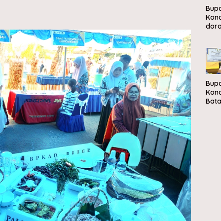
Bupa
Kon
dor
peng
sam
berb
eko
sirk
Bupa
Kon
Bata
Ren
Retr
Park
Kaw
Pon