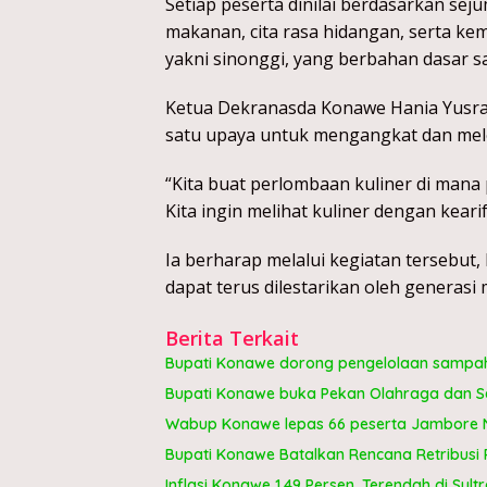
Setiap peserta dinilai berdasarkan seju
makanan, cita rasa hidangan, serta 
yakni sinonggi, yang berbahan dasar sa
Ketua Dekranasda Konawe Hania Yusra
satu upaya untuk mengangkat dan meles
“Kita buat perlombaan kuliner di man
Kita ingin melihat kuliner dengan keari
Ia berharap melalui kegiatan tersebut,
dapat terus dilestarikan oleh generasi
Berita Terkait
Bupati Konawe dorong pengelolaan sampah 
Bupati Konawe buka Pekan Olahraga dan Se
Wabup Konawe lepas 66 peserta Jambore Na
Bupati Konawe Batalkan Rencana Retribusi 
Inflasi Konawe 1,49 Persen, Terendah di Sultr