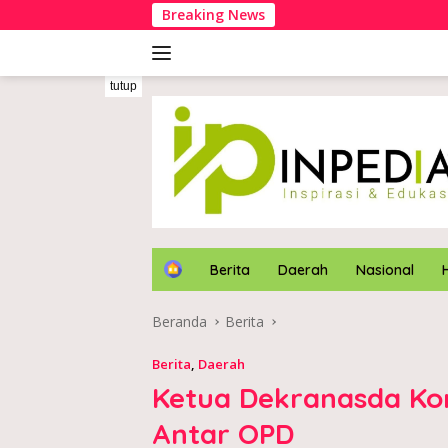
Langsung
Breaking News
Bu
ke
konten
tutup
H
Berita
Daerah
Nasional
o
m
Beranda
Berita
e
Berita
,
Daerah
Ketua Dekranasda Kon
Antar OPD