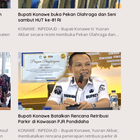
h
Bupati Konawe buka Pekan Olahraga dan Seni
sambut HUT ke-81 RI
KONAWE : INPEDIA.ID – Bupati Konawe H. Yusran
paten
Akbar secara resmi membuka Pekan Olahraga dan…
Bupati Konawe Batalkan Rencana Retribusi
Parkir di Kawasan PJR Pondidaha
msul
KONAWE : INPEDIA.ID – Bupati Konawe, Yusran Akbar,
en
membatalkan rencana penerapan retribusi parkir di