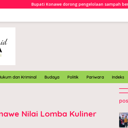
pati Konawe dorong pengelolaan sampah berbasis ekonomi sir
Hukum dan Kriminal
Budaya
Politik
Pariwara
Indeks
pos
awe Nilai Lomba Kuliner