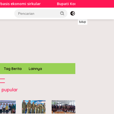
kular
Bupati Konawe buka Pekan Olahraga dan Seni sa
tutup
Tag Berita
Lainnya
 pupular