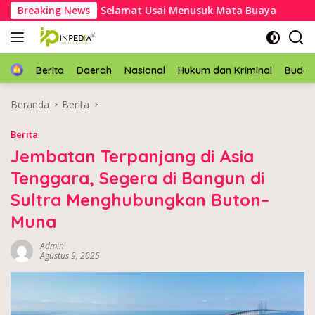
Langsung
ek Asal Mubar Selamat Usai Menusuk Mata Buaya
Breaking News
Kapol
ke
konten
Home
Berita
Daerah
Nasional
Hukum dan Kriminal
Buda
Beranda
Berita
Berita
Jembatan Terpanjang di Asia
Tenggara, Segera di Bangun di
Sultra Menghubungkan Buton–
Muna
Admin
Agustus 9, 2025