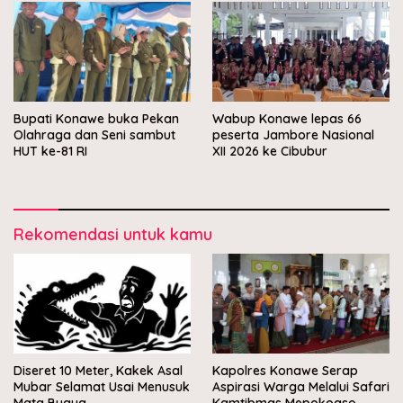
Bupati Konawe buka Pekan
Wabup Konawe lepas 66
Olahraga dan Seni sambut
peserta Jambore Nasional
HUT ke-81 RI
XII 2026 ke Cibubur
Rekomendasi untuk kamu
Diseret 10 Meter, Kakek Asal
Kapolres Konawe Serap
Mubar Selamat Usai Menusuk
Aspirasi Warga Melalui Safari
Mata Buaya
Kamtibmas Mepokoaso